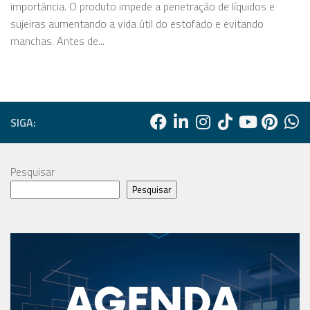
importância. O produto impede a penetração de líquidos e
sujeiras aumentando a vida útil do estofado e evitando
manchas. Antes de...
SIGA:
Pesquisar
Pesquisar