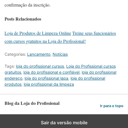
confirmação da inscrição.
Posts Relacionados
Loja de Produtos de Limpeza Online
Treine seus funcionários
com cursos gratuitos na Loja do Profissional!
Categorias:
Lançamento
,
Notícias
Tags:
loja do profissional cursos
,
Loja do Profissional cursos
gratuitos
,
loja do profissional e confiável
,
loja do profissional
endereço
,
loja do profissional lapa
,
loja do profissional
produtos
,
loja profissional da limpeza
Blog da Loja do Profissional
Ir para o topo
Sair da versão mobile