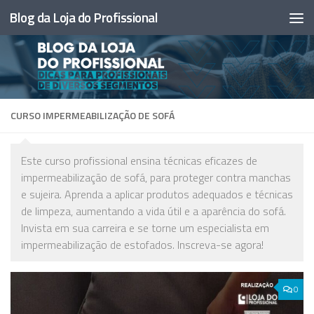
Blog da Loja do Profissional
Skip to content
CURSO IMPERMEABILIZAÇÃO DE SOFÁ
Este curso profissional ensina técnicas eficazes de
impermeabilização de sofá, para proteger contra manchas
e sujeira. Aprenda a aplicar produtos adequados e técnicas
de limpeza, aumentando a vida útil e a aparência do sofá.
Invista em sua carreira e se torne um especialista em
impermeabilização de estofados. Inscreva-se agora!
0