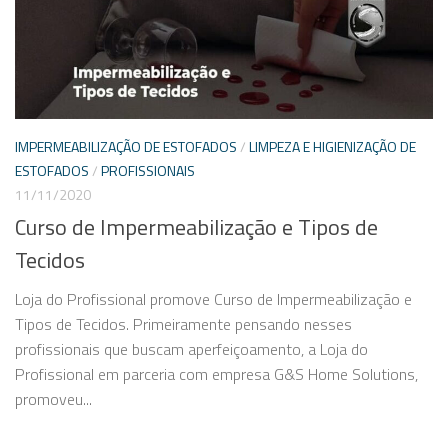
IMPERMEABILIZAÇÃO DE ESTOFADOS
/
LIMPEZA E HIGIENIZAÇÃO DE
ESTOFADOS
/
PROFISSIONAIS
11/11/2020
Curso de Impermeabilização e Tipos de
Tecidos
Loja do Profissional promove Curso de Impermeabilização e
Tipos de Tecidos. Primeiramente pensando nesses
profissionais que buscam aperfeiçoamento, a Loja do
Profissional em parceria com empresa G&S Home Solutions,
promoveu...