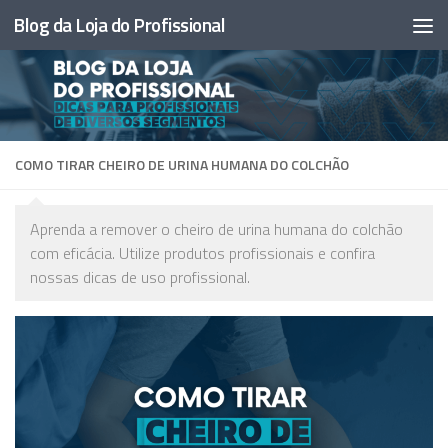
Blog da Loja do Profissional
Skip to content
COMO TIRAR CHEIRO DE URINA HUMANA DO COLCHÃO
Aprenda a remover o cheiro de urina humana do colchão
com eficácia. Utilize produtos profissionais e confira
nossas dicas de uso profissional.