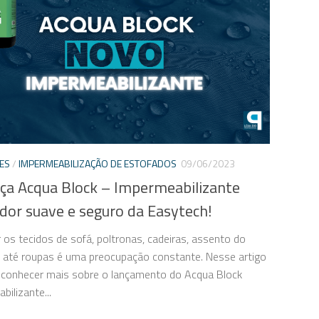
ES
/
IMPERMEABILIZAÇÃO DE ESTOFADOS
09/06/2023
ça Acqua Block – Impermeabilizante
dor suave e seguro da Easytech!
 os tecidos de sofá, poltronas, cadeiras, assento do
e até roupas é uma preocupação constante. Nesse artigo
 conhecer mais sobre o lançamento do Acqua Block
bilizante...