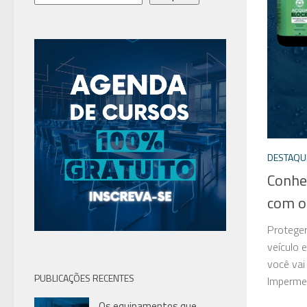
DESTAQU
Conhe
com o
Proteger
veículo 
você vai
PUBLICAÇÕES RECENTES
Impermea
Os equipamentos que