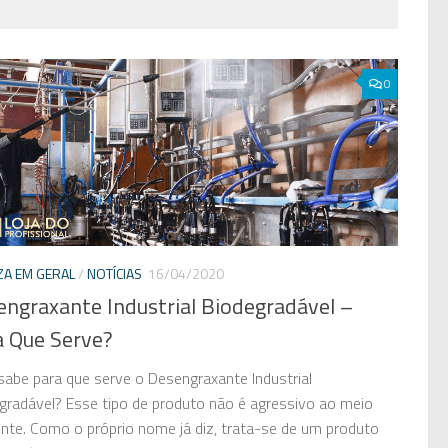
0
ZA EM GERAL
/
NOTÍCIAS
16/04/2020
engraxante Industrial Biodegradável –
a Que Serve?
sabe para que serve o Desengraxante Industrial
gradável? Esse tipo de produto não é agressivo ao meio
nte. Como o próprio nome já diz, trata-se de um produto