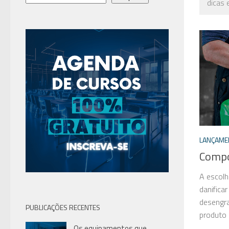
dicas 
LANÇAME
Compo
A escolh
danifica
desengra
PUBLICAÇÕES RECENTES
produto c
Os equipamentos que