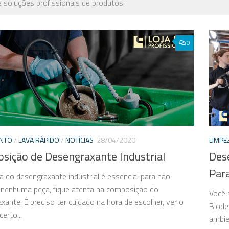
e soluções profissionais de produtos!
0
NTO
/
LAVA RÁPIDO
/
NOTÍCIAS
28/04/2020
LIMPE
sição de Desengraxante Industrial
Des
Par
a do desengraxante industrial é essencial para não
r nenhuma peça, fique atenta na composição do
Você 
xante. É preciso ter cuidado na hora de escolher, ver o
Biode
erto...
ambie