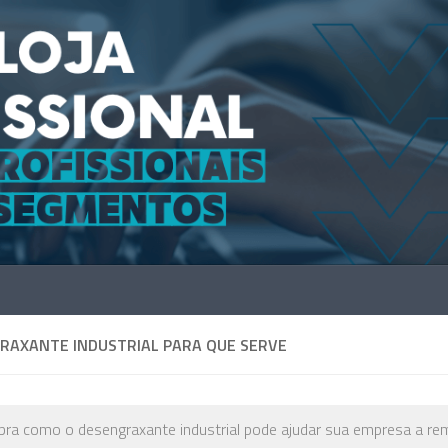
RAXANTE INDUSTRIAL PARA QUE SERVE
ra como o desengraxante industrial pode ajudar sua empresa a rem