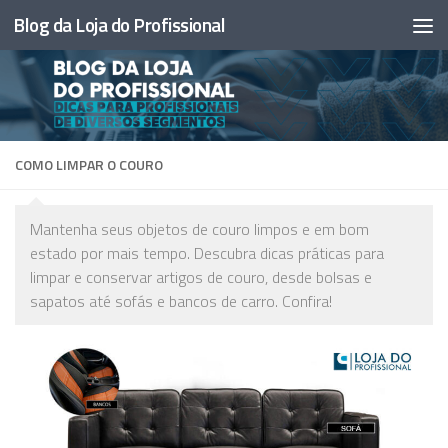
Blog da Loja do Profissional
Skip to content
COMO LIMPAR O COURO
Mantenha seus objetos de couro limpos e em bom
estado por mais tempo. Descubra dicas práticas para
limpar e conservar artigos de couro, desde bolsas e
sapatos até sofás e bancos de carro. Confira!